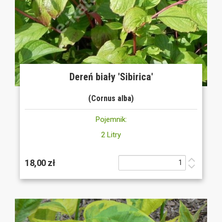
Dereń biały 'Sibirica'
(Cornus alba)
Pojemnik:
2 Litry
18,00 zł