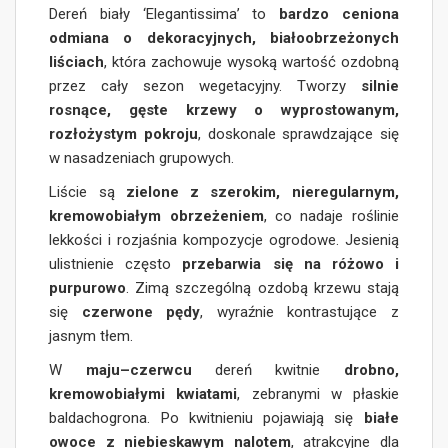
Dereń biały ‘Elegantissima’ to
bardzo ceniona
odmiana o dekoracyjnych, białoobrzeżonych
liściach
, która zachowuje wysoką wartość ozdobną
przez cały sezon wegetacyjny. Tworzy
silnie
rosnące, gęste krzewy o wyprostowanym,
rozłożystym pokroju
, doskonale sprawdzające się
w nasadzeniach grupowych.
Liście są
zielone z szerokim, nieregularnym,
kremowobiałym obrzeżeniem
, co nadaje roślinie
lekkości i rozjaśnia kompozycje ogrodowe. Jesienią
ulistnienie często
przebarwia się na różowo i
purpurowo
. Zimą szczególną ozdobą krzewu stają
się
czerwone pędy
, wyraźnie kontrastujące z
jasnym tłem.
W
maju–czerwcu
dereń kwitnie
drobno,
kremowobiałymi kwiatami
, zebranymi w płaskie
baldachogrona. Po kwitnieniu pojawiają się
białe
owoce z niebieskawym nalotem
, atrakcyjne dla