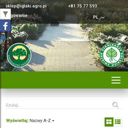
sklep@iglaki.agro.pl
+81 75 77 593
Logowanie
PL
Rozwi
nawig
Wyświetlaj:
Nazwy A-Z