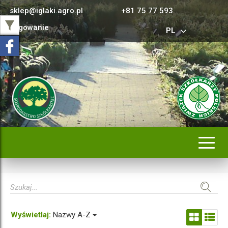
sklep@iglaki.agro.pl
+81 75 77 593
Logowanie
PL
Rozwi
nawig
Wyświetlaj:
Nazwy A-Z