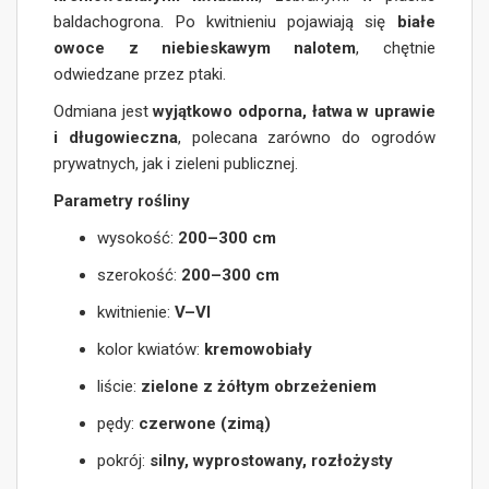
baldachogrona. Po kwitnieniu pojawiają się
białe
owoce z niebieskawym nalotem
, chętnie
odwiedzane przez ptaki.
Odmiana jest
wyjątkowo odporna, łatwa w uprawie
i długowieczna
, polecana zarówno do ogrodów
prywatnych, jak i zieleni publicznej.
Parametry rośliny
wysokość:
200–300 cm
szerokość:
200–300 cm
kwitnienie:
V–VI
kolor kwiatów:
kremowobiały
liście:
zielone z żółtym obrzeżeniem
pędy:
czerwone (zimą)
pokrój:
silny, wyprostowany, rozłożysty