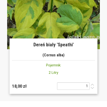
Dereń biały 'Speathi'
(Cornus alba)
Pojemnik:
2 Litry
18,00 zł