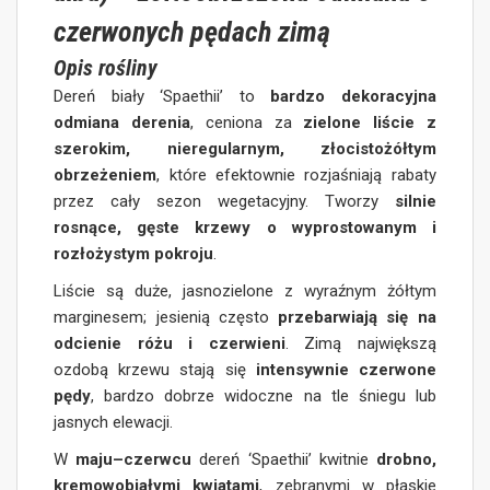
czerwonych pędach zimą
Opis rośliny
Dereń biały ‘Spaethii’ to
bardzo dekoracyjna
odmiana derenia
, ceniona za
zielone liście z
szerokim, nieregularnym, złocistożółtym
obrzeżeniem
, które efektownie rozjaśniają rabaty
przez cały sezon wegetacyjny. Tworzy
silnie
rosnące, gęste krzewy o wyprostowanym i
rozłożystym pokroju
.
Liście są duże, jasnozielone z wyraźnym żółtym
marginesem; jesienią często
przebarwiają się na
odcienie różu i czerwieni
. Zimą największą
ozdobą krzewu stają się
intensywnie czerwone
pędy
, bardzo dobrze widoczne na tle śniegu lub
jasnych elewacji.
W
maju–czerwcu
dereń ‘Spaethii’ kwitnie
drobno,
kremowobiałymi kwiatami
, zebranymi w płaskie