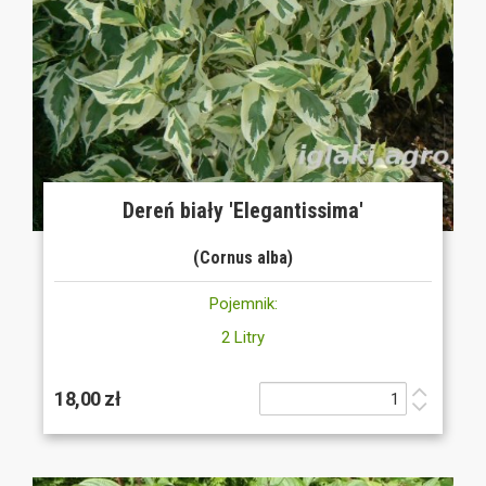
Dereń biały 'Elegantissima'
(Cornus alba)
Pojemnik:
2 Litry
18,00 zł