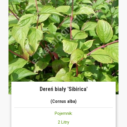
Dereń biały 'Sibirica'
(Cornus alba)
Pojemnik:
2 Litry