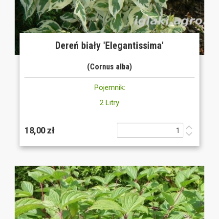
Dereń biały 'Elegantissima'
(Cornus alba)
Pojemnik:
2 Litry
18,00 zł