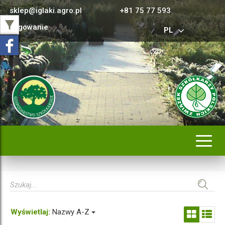
sklep@iglaki.agro.pl
+81 75 77 593
Logowanie
PL
Rozwi
nawig
Wyświetlaj:
Nazwy A-Z