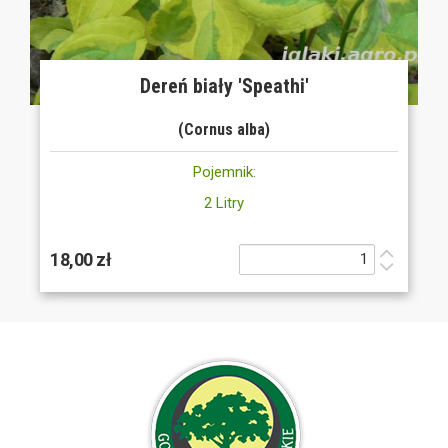
Dereń biały 'Speathi'
(Cornus alba)
Pojemnik:
2 Litry
18,00 zł