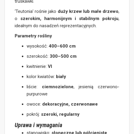
truskawki.
‘Teutonia’ rośnie jako
duży krzew lub małe drzewo
,
o
szerokim, harmonijnym i stabilnym pokroju
,
idealnym do nasadzeń reprezentacyjnych.
Parametry rośliny
wysokość:
400–600 cm
szerokość:
300–500 cm
kwitnienie:
VI
kolor kwiatów:
biały
liście:
ciemnozielone
, jesienią czerwono-
purpurowe
owoce:
dekoracyjne, czerwonawe
pokrój:
szeroki, regularny
Uprawa i wymagania
stanowisko:
słoneczne lub półcieniste