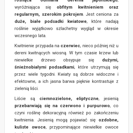
rosnąca odmiana derenia japońskiego
,
wyróżniająca się
obfitym kwitnieniem oraz
regularnym, szerokim pokrojem
. Jest ceniona za
duże, białe podsadki kwiatowe
, które nadają
roślinie wyjątkowo szlachetny wygląd w okresie
wczesnego lata.
Kwitnienie przypada na
czerwiec
, nieco później niż u
dereni kwitnących wiosną. W tym czasie krzew lub
niewielkie drzewo obsypuje się
dużymi,
śnieżnobiałymi podsadkami
, które utrzymują się
przez wiele tygodni. Kwiaty są dobrze widoczne i
efektowne, a ich jasna barwa pięknie kontrastuje z
zielenią liści.
Liście są
ciemnozielone, eliptyczne
, jesienią
przebarwiają się na czerwono i purpurowo
, co
czyni roślinę dekoracyjną również po zakończeniu
kwitnienia. Jesienią mogą pojawiać się
ozdobne,
kuliste owoce
, przypominające niewielkie owoce