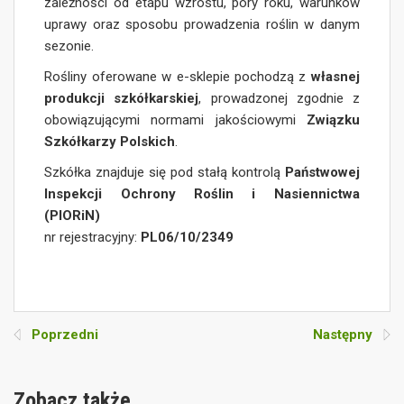
zależności od etapu wzrostu, pory roku, warunków
uprawy oraz sposobu prowadzenia roślin w danym
sezonie.
Rośliny oferowane w e-sklepie pochodzą z
własnej
produkcji szkółkarskiej
, prowadzonej zgodnie z
obowiązującymi normami jakościowymi
Związku
Szkółkarzy Polskich
.
Szkółka znajduje się pod stałą kontrolą
Państwowej
Inspekcji Ochrony Roślin i Nasiennictwa
(PIORiN)
nr rejestracyjny:
PL06/10/2349
Poprzedni
Następny
Zobacz także