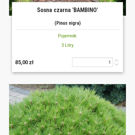
Sosna czarna 'BAMBINO'
(Pinus nigra)
Pojemnik:
3 Litry
85,00 zł