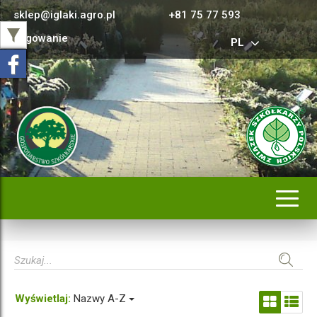
sklep@iglaki.agro.pl
+81 75 77 593
Logowanie
PL
Rozwi
nawig
Wyświetlaj:
Nazwy A-Z