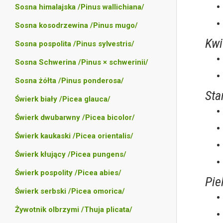
Sosna himalajska /Pinus wallichiana/
Sosna kosodrzewina /Pinus mugo/
Kwi
Sosna pospolita /Pinus sylvestris/
Sosna Schwerina /Pinus × schwerinii/
Sosna żółta /Pinus ponderosa/
Sta
Świerk biały /Picea glauca/
Świerk dwubarwny /Picea bicolor/
Świerk kaukaski /Picea orientalis/
Świerk kłujący /Picea pungens/
Świerk pospolity /Picea abies/
Pie
Świerk serbski /Picea omorica/
Żywotnik olbrzymi /Thuja plicata/