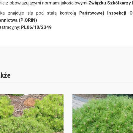
nie z obowiązującymi normami jakościowymi
Związku Szkółkarzy 
łka znajduje się pod stałą kontrolą
Państwowej Inspekcji O
ennictwa (PIORiN)
jestracyjny:
PL06/10/2349
akże