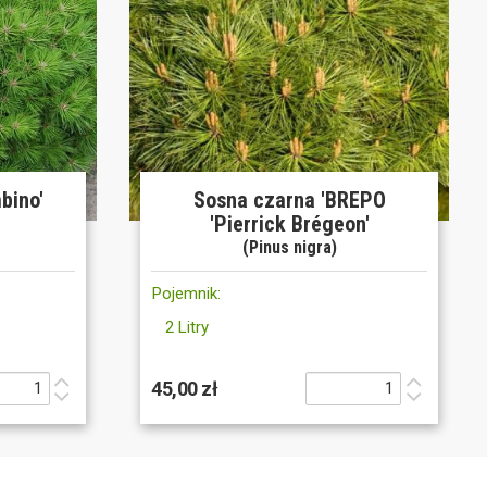
bino'
Sosna czarna 'BREPO
'Pierrick Brégeon'
(Pinus nigra)
Pojemnik:
2 Litry
45,00 zł