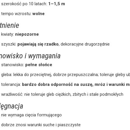
szerokość po 10 latach:
1–1,5 m
tempo wzrostu:
wolne
tnienie
kwiaty:
niepozorne
szyszki:
pojawiają się rzadko
, dekoracyjne drugorzędnie
nowisko i wymagania
stanowisko:
pełne słońce
gleba: lekka do przeciętnej, dobrze przepuszczalna; toleruje gleby 
tolerancja:
bardzo dobra odporność na suszę, mróz i warunki m
wrażliwość: nie toleruje gleb ciężkich, zbitych i stale podmokłych
lęgnacja
nie wymaga cięcia formującego
dobrze znosi warunki suche i piaszczyste