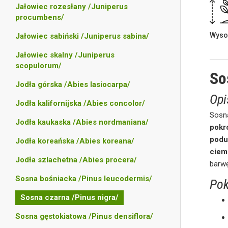
Jałowiec rozesłany /Juniperus
procumbens/
Wyso
Jałowiec sabiński /Juniperus sabina/
Jałowiec skalny /Juniperus
scopulorum/
So
Jodła górska /Abies lasiocarpa/
Opi
Jodła kalifornijska /Abies concolor/
Sosn
Jodła kaukaska /Abies nordmaniana/
pokr
podu
Jodła koreańska /Abies koreana/
ciem
Jodła szlachetna /Abies procera/
barwę
Sosna bośniacka /Pinus leucodermis/
Pok
Sosna czarna /Pinus nigra/
Sosna gęstokiatowa /Pinus densiflora/