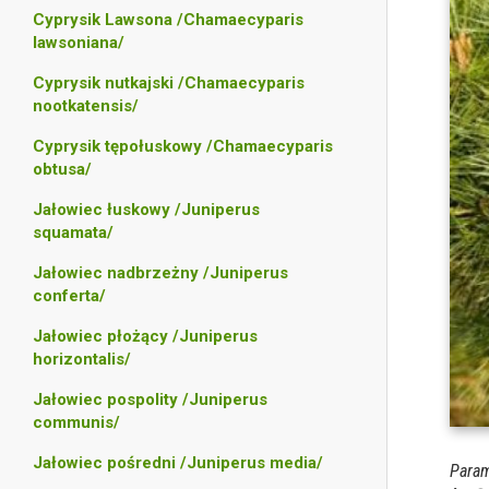
Cyprysik Lawsona /Chamaecyparis
lawsoniana/
Cyprysik nutkajski /Chamaecyparis
nootkatensis/
Cyprysik tępołuskowy /Chamaecyparis
obtusa/
Jałowiec łuskowy /Juniperus
squamata/
Jałowiec nadbrzeżny /Juniperus
conferta/
Jałowiec płożący /Juniperus
horizontalis/
Jałowiec pospolity /Juniperus
communis/
Jałowiec pośredni /Juniperus media/
Param