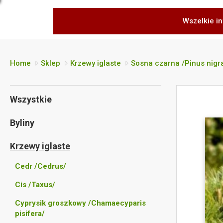
Wszelkie in
Home
Sklep
Krzewy iglaste
Sosna czarna /Pinus nigr
Wszystkie
Byliny
Krzewy iglaste
Cedr /Cedrus/
Cis /Taxus/
Cyprysik groszkowy /Chamaecyparis
pisifera/