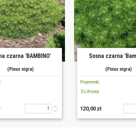
na czarna 'BAMBINO'
Sosna czarna 'Bam
(Pinus nigra)
(Pinus nigra)
:
Pojemnik:
5 Litrowy
ł
120,00 zł