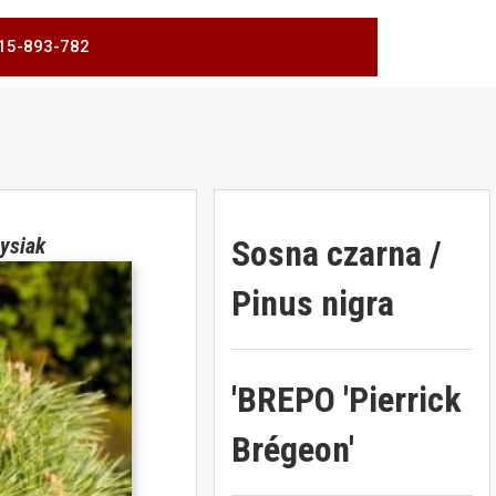
 515-893-782
Sosna czarna /
ysiak
Pinus nigra
'BREPO 'Pierrick
Brégeon'