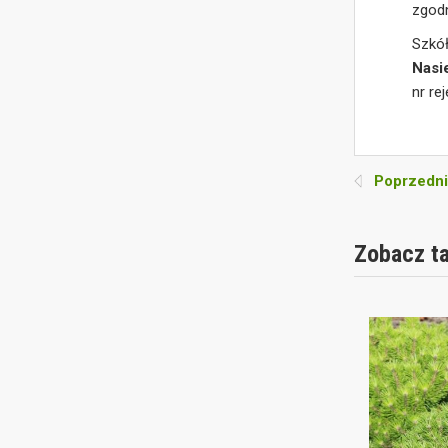
zgod
Szkó
Nasi
nr re
Poprzedni
Zobacz t