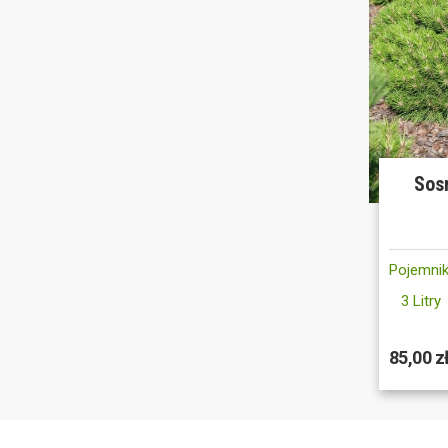
Sos
Pojemnik
3 Litry
85,00 z