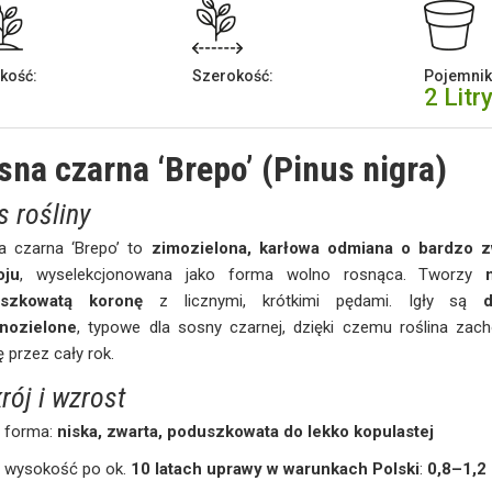
kość:
Szerokość:
Pojemnik
2 Litr
sna czarna ‘Brepo’ (Pinus nigra)
s rośliny
a czarna ‘Brepo’ to
zimozielona, karłowa odmiana o bardzo z
oju
, wyselekcjonowana jako forma wolno rosnąca. Tworzy
szkowatą koronę
z licznymi, krótkimi pędami. Igły są
nozielone
, typowe dla sosny czarnej, dzięki czemu roślina zac
 przez cały rok.
rój i wzrost
forma:
niska, zwarta, poduszkowata do lekko kopulastej
wysokość po ok.
10 latach uprawy w warunkach Polski
:
0,8–1,2