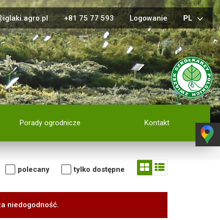
iglaki.agro.pl
+81 75 77 593
Logowanie
PL
Porady ogrodnicze
Kontakt
polecany
tylko dostępne
za niedogodność.