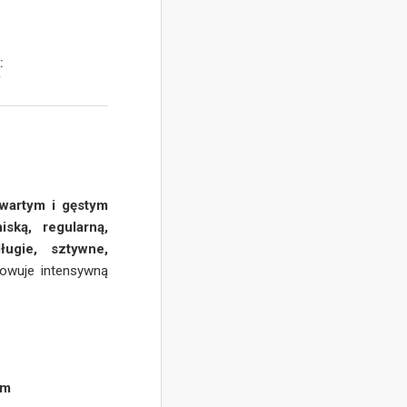
:
y
wartym i gęstym
niską, regularną,
długie, sztywne,
howuje intensywną
 m