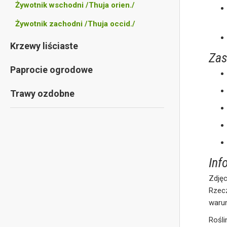
Żywotnik wschodni /Thuja orien./
Żywotnik zachodni /Thuja occid./
Krzewy liściaste
Zas
Paprocie ogrodowe
Trawy ozdobne
Inf
Zdjęc
Rzec
waru
Rośl