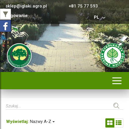
sklep@iglaki.agro.pl
+81 75 77 593
Logowanie
PL
Rozwi
nawig
Wyświetlaj:
Nazwy A-Z