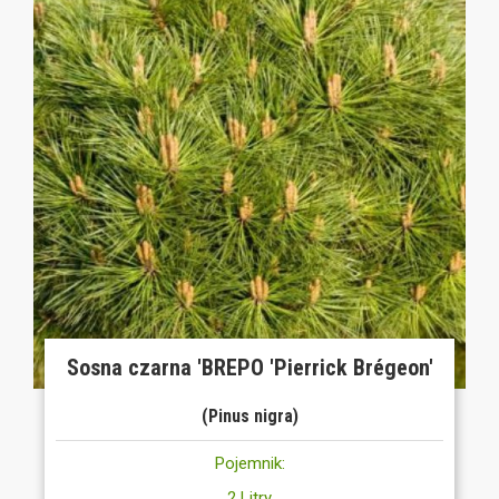
Sosna czarna 'BREPO 'Pierrick Brégeon'
(Pinus nigra)
Pojemnik:
2 Litry