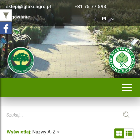
sklep@iglaki.agro.pl
+81 75 77 593
Logowanie
PL
Rozwi
nawig
Wyświetlaj:
Nazwy A-Z