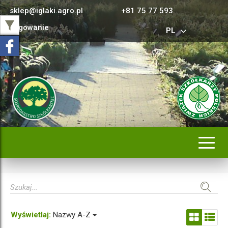
sklep@iglaki.agro.pl
+81 75 77 593
Logowanie
PL
Rozwi
nawig
Wyświetlaj:
Nazwy A-Z