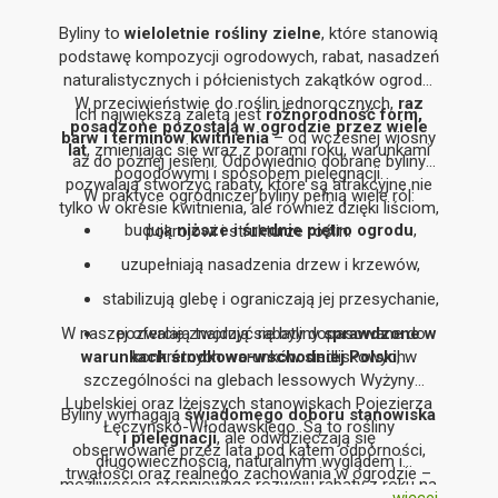
Byliny to
wieloletnie rośliny zielne
, które stanowią
podstawę kompozycji ogrodowych, rabat, nasadzeń
naturalistycznych i półcienistych zakątków ogrodu.
W przeciwieństwie do roślin jednorocznych,
raz
Ich największą zaletą jest
różnorodność form,
posadzone pozostają w ogrodzie przez wiele
barw i terminów kwitnienia
– od wczesnej wiosny
lat
, zmieniając się wraz z porami roku, warunkami
aż do późnej jesieni. Odpowiednio dobrane byliny
pogodowymi i sposobem pielęgnacji.
pozwalają stworzyć rabaty, które są atrakcyjne nie
W praktyce ogrodniczej byliny pełnią wiele ról:
tylko w okresie kwitnienia, ale również dzięki liściom,
budują
niższe i średnie piętro ogrodu
,
pokrojowi i strukturze roślin.
uzupełniają nasadzenia drzew i krzewów,
stabilizują glebę i ograniczają jej przesychanie,
W naszej ofercie znajdują się byliny
pozwalają tworzyć rabaty dopasowane do
sprawdzone w
warunkach środkowo-wschodniej Polski
konkretnych warunków siedliskowych.
, w
szczególności na glebach lessowych Wyżyny
Lubelskiej oraz lżejszych stanowiskach Pojezierza
Byliny wymagają
świadomego doboru stanowiska
Łęczyńsko-Włodawskiego. Są to rośliny
i pielęgnacji
, ale odwdzięczają się
obserwowane przez lata pod kątem odporności,
długowiecznością, naturalnym wyglądem i
trwałości oraz realnego zachowania w ogrodzie –
możliwością stopniowego rozwoju rabaty z roku na
nie tylko na zdjęciach katalogowych.