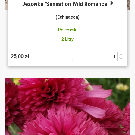
Jeżówka 'Sensation Wild Romance'
®
(Echinacea)
Pojemnik:
2 Litry
25,00 zł