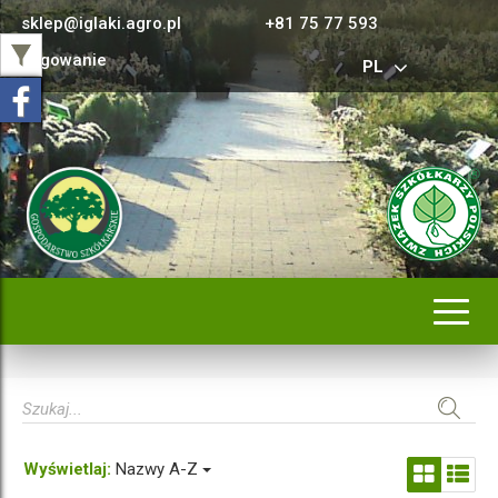
sklep@iglaki.agro.pl
+81 75 77 593
Logowanie
PL
Rozwi
nawig
Wyświetlaj:
Nazwy A-Z