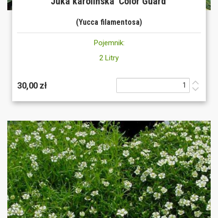
Juka karolińska 'Color Guard'
(Yucca filamentosa)
Pojemnik:
2 Litry
30,00 zł