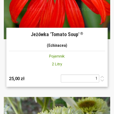
Jeżówka 'Tomato Soup'
®
(Echinacea)
Pojemnik:
2 Litry
25,00 zł