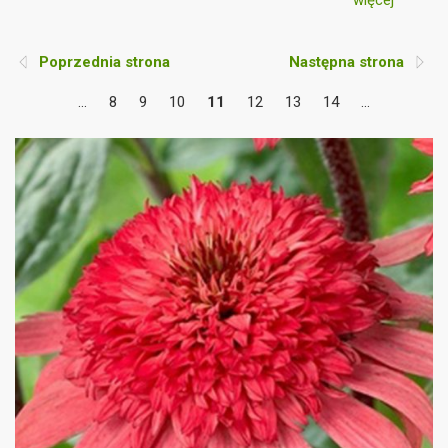
więcej
rok. To właśnie czas i obserwacja są kluczem do
ich pełnego potencjału.
Poprzednia strona
Następna strona
...
8
9
10
11
12
13
14
...