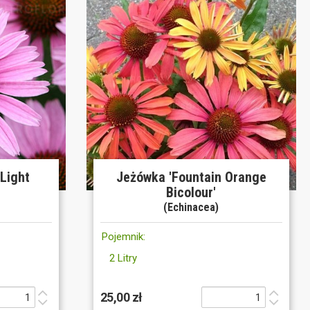
Light
Jeżówka 'Fountain Orange
Bicolour'
(Echinacea)
Pojemnik:
2 Litry
25,00 zł