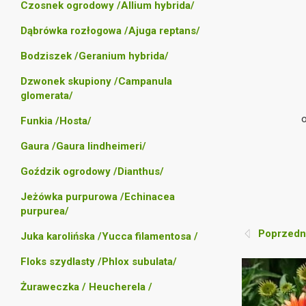
Czosnek ogrodowy /Allium hybrida/
Dąbrówka rozłogowa /Ajuga reptans/
Bodziszek /Geranium hybrida/
Dzwonek skupiony /Campanula
glomerata/
Funkia /Hosta/
Gaura /Gaura lindheimeri/
Goździk ogrodowy /Dianthus/
Jeżówka purpurowa /Echinacea
purpurea/
Poprzedni
Juka karolińska /Yucca filamentosa /
Floks szydlasty /Phlox subulata/
Żuraweczka / Heucherela /