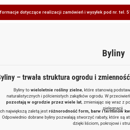
formacje dotyczące realizacji zamówień i wysyłek pod nr. tel.
Byliny
yliny – trwała struktura ogrodu i zmiennoś
Byliny to
wieloletnie rośliny zielne
, które stanowią podsta
naturalistycznych i półcienistych zakątków ogrodu. W przeciwie
pozostają w ogrodzie przez wiele lat
, zmieniając się wraz z
pielęgnacji.
Ich największą zaletą jest
różnorodność form, barw i terminów kw
Odpowiednio dobrane byliny pozwalają stworzyć rabaty, które są atra
dzięki liściom, pokrojowi i stru