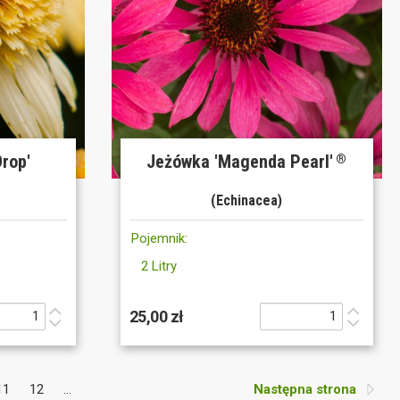
rop'
Jeżówka 'Magenda Pearl'
®
(Echinacea)
Pojemnik:
2 Litry
25,00 zł
11
12
...
Następna strona