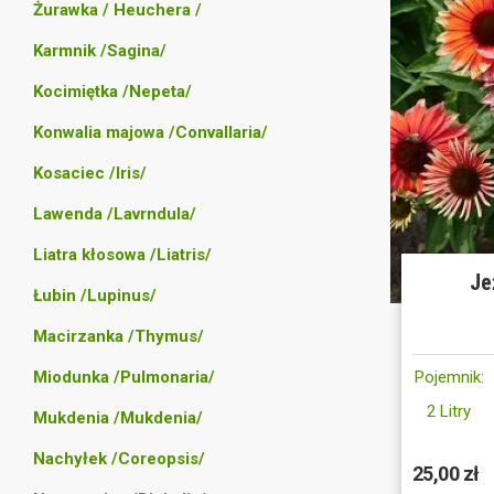
Żurawka / Heuchera /
Karmnik /Sagina/
Kocimiętka /Nepeta/
Konwalia majowa /Convallaria/
Kosaciec /Iris/
Lawenda /Lavrndula/
Liatra kłosowa /Liatris/
Je
Łubin /Lupinus/
Macirzanka /Thymus/
Miodunka /Pulmonaria/
Pojemnik:
2 Litry
Mukdenia /Mukdenia/
Nachyłek /Coreopsis/
25,00 zł