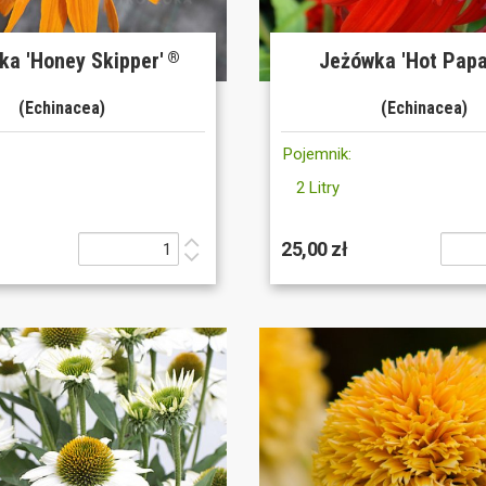
ka 'Honey Skipper'
Jeżówka 'Hot Papa
®
(Echinacea)
(Echinacea)
Pojemnik:
2 Litry
25,00 zł