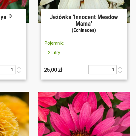
ya'
Jeżówka 'Innocent Meadow
®
Mama'
(Echinacea)
Pojemnik:
2 Litry
25,00 zł