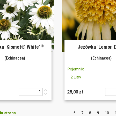
a 'Kismet® White'
Jeżówka 'Lemon D
®
(Echinacea)
(Echinacea)
Pojemnik:
2 Litry
25,00 zł
a strona
...
6
7
8
9
10