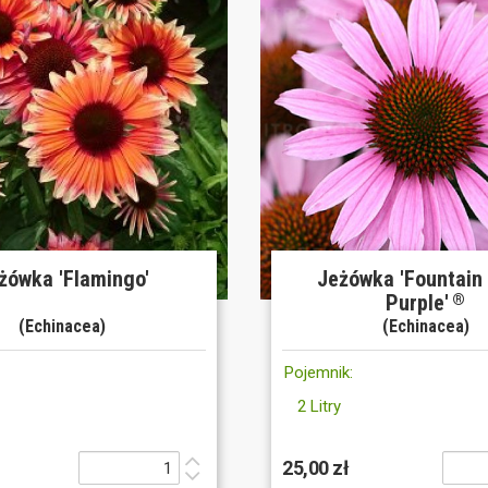
żówka 'Flamingo'
Jeżówka 'Fountain 
Purple'
®
(Echinacea)
(Echinacea)
Pojemnik:
2 Litry
25,00 zł