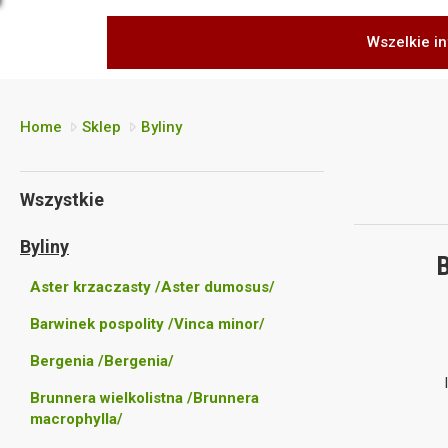
Wszelkie in
Home
Sklep
Byliny
Wszystkie
Byliny
B
Aster krzaczasty /Aster dumosus/
Barwinek pospolity /Vinca minor/
Bergenia /Bergenia/
Brunnera wielkolistna /Brunnera
macrophylla/