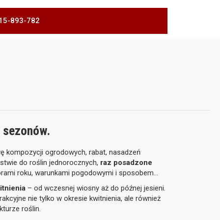
 515-893-782
ć sezonów.
wę kompozycji ogrodowych, rabat, nasadzeń
ństwie do roślin jednorocznych,
raz posadzone
 porami roku, warunkami pogodowymi i sposobem
itnienia
– od wczesnej wiosny aż do późnej jesieni.
kcyjne nie tylko w okresie kwitnienia, ale również
kturze roślin.