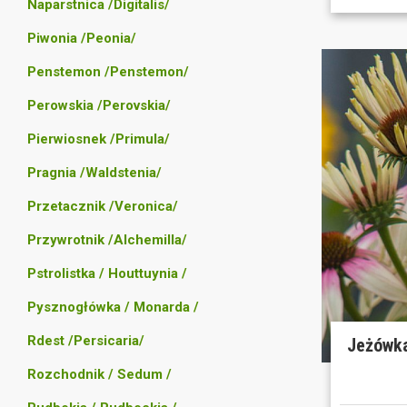
Naparstnica /Digitalis/
Piwonia /Peonia/
Penstemon /Penstemon/
Perowskia /Perovskia/
Pierwiosnek /Primula/
Pragnia /Waldstenia/
Przetacznik /Veronica/
Przywrotnik /Alchemilla/
Pstrolistka / Houttuynia /
Pysznogłówka / Monarda /
Rdest /Persicaria/
Jeżówka
Rozchodnik / Sedum /