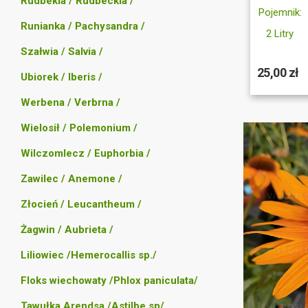
Rudbekia / Rudbeckia /
Pojemnik:
Runianka / Pachysandra /
2 Litry
Szałwia / Salvia /
25,00 zł
Ubiorek / Iberis /
Werbena / Verbrna /
Wielosił / Polemonium /
Wilczomlecz / Euphorbia /
Zawilec / Anemone /
Złocień / Leucantheum /
Żagwin / Aubrieta /
Liliowiec /Hemerocallis sp./
Floks wiechowaty /Phlox paniculata/
Tawułka Arendsa /Astilbe sp/