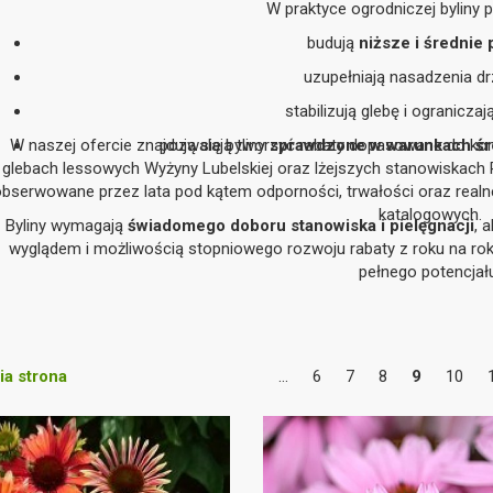
W praktyce ogrodniczej byliny pe
budują
niższe i średnie 
uzupełniają nasadzenia d
stabilizują glebę i ograniczaj
W naszej ofercie znajdują się byliny
pozwalają tworzyć rabaty dopasowane do kon
sprawdzone w warunkach śr
glebach lessowych Wyżyny Lubelskiej oraz lżejszych stanowiskach 
obserwowane przez lata pod kątem odporności, trwałości oraz realn
katalogowych.
Byliny wymagają
świadomego doboru stanowiska i pielęgnacji
, 
wyglądem i możliwością stopniowego rozwoju rabaty z roku na rok
pełnego potencjał
a strona
...
6
7
8
9
10