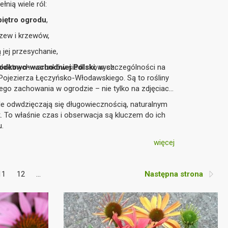
łnią wiele ról:
piętro ogrodu
,
rzew i krzewów,
ą jej przesychanie,
kretnych warunków siedliskowych.
odkowo-wschodniej Polski
, w szczególności na
Pojezierza Łęczyńsko-Włodawskiego. Są to rośliny
ego zachowania w ogrodzie – nie tylko na zdjęciach
ale odwdzięczają się długowiecznością, naturalnym
. To właśnie czas i obserwacja są kluczem do ich
u.
więcej
11
12
...
Następna strona