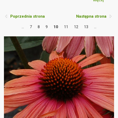
więcej
rok. To właśnie czas i obserwacja są kluczem do
ich pełnego potencjału.
Poprzednia strona
Następna strona
...
7
8
9
10
11
12
13
...