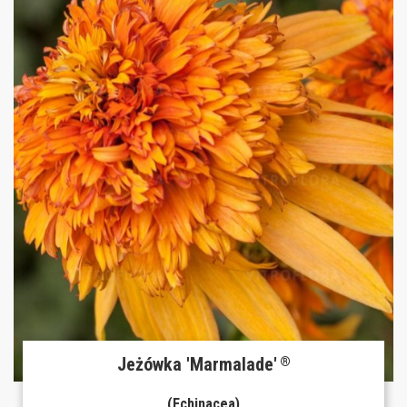
Jeżówka 'Marmalade'
®
(Echinacea)