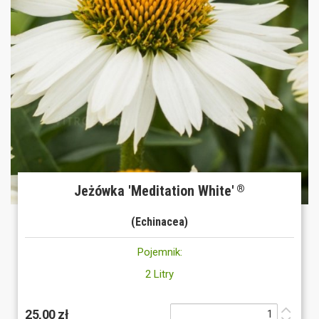
Jeżówka 'Meditation White'
®
(Echinacea)
Pojemnik:
2 Litry
25,00 zł