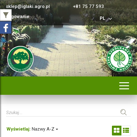
sklep@iglaki.agro.pl
+81 75 77 593
Logowanie
PL
Rozwi
nawig
Wyświetlaj:
Nazwy A-Z