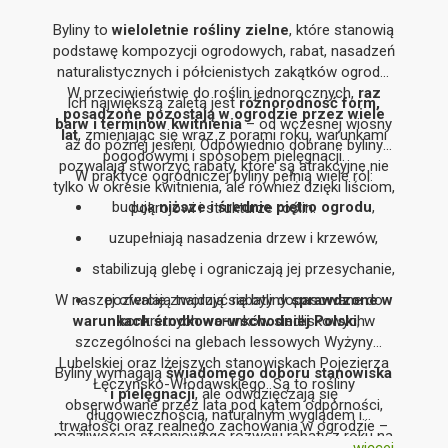
Byliny to
wieloletnie rośliny zielne
, które stanowią
podstawę kompozycji ogrodowych, rabat, nasadzeń
naturalistycznych i półcienistych zakątków ogrodu.
W przeciwieństwie do roślin jednorocznych,
raz
Ich największą zaletą jest
różnorodność form,
posadzone pozostają w ogrodzie przez wiele
barw i terminów kwitnienia
– od wczesnej wiosny
lat
, zmieniając się wraz z porami roku, warunkami
aż do późnej jesieni. Odpowiednio dobrane byliny
pogodowymi i sposobem pielęgnacji.
pozwalają stworzyć rabaty, które są atrakcyjne nie
W praktyce ogrodniczej byliny pełnią wiele ról:
tylko w okresie kwitnienia, ale również dzięki liściom,
budują
niższe i średnie piętro ogrodu
,
pokrojowi i strukturze roślin.
uzupełniają nasadzenia drzew i krzewów,
stabilizują glebę i ograniczają jej przesychanie,
W naszej ofercie znajdują się byliny
pozwalają tworzyć rabaty dopasowane do
sprawdzone w
warunkach środkowo-wschodniej Polski
konkretnych warunków siedliskowych.
, w
szczególności na glebach lessowych Wyżyny
Lubelskiej oraz lżejszych stanowiskach Pojezierza
Byliny wymagają
świadomego doboru stanowiska
Łęczyńsko-Włodawskiego. Są to rośliny
i pielęgnacji
, ale odwdzięczają się
obserwowane przez lata pod kątem odporności,
długowiecznością, naturalnym wyglądem i
trwałości oraz realnego zachowania w ogrodzie –
możliwością stopniowego rozwoju rabaty z roku na
nie tylko na zdjęciach katalogowych.