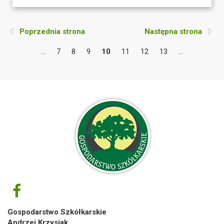
Poprzednia strona
Następna strona
...
7
8
9
10
11
12
13
...
Gospodarstwo Szkółkarskie
Andrzej Krzysiak