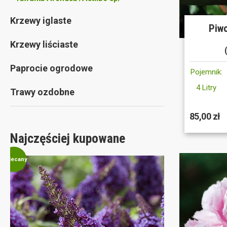
Krzewy iglaste
Piwo
Krzewy liściaste
Paprocie ogrodowe
Pojemnik:
4 Litry
Trawy ozdobne
85,00 zł
Najczęściej kupowane
Polecany