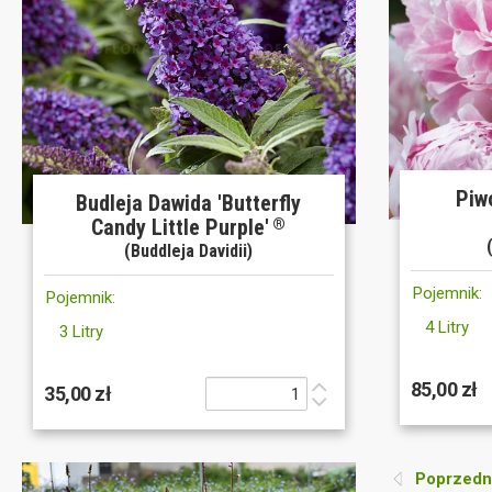
Piw
Budleja Dawida 'Butterfly
Candy Little Purple'
®
(Buddleja Davidii)
Pojemnik:
Pojemnik:
4 Litry
3 Litry
85,00 zł
35,00 zł
Poprzedni