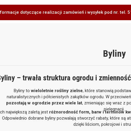
formacje dotyczące realizacji zamówień i wysyłek pod nr. tel.
Byliny
yliny – trwała struktura ogrodu i zmiennoś
Byliny to
wieloletnie rośliny zielne
, które stanowią podsta
naturalistycznych i półcienistych zakątków ogrodu. W przeciwie
pozostają w ogrodzie przez wiele lat
, zmieniając się wraz z
pielęgnacji.
Ich największą zaletą jest
różnorodność form, barw i terminów kw
Odpowiednio dobrane byliny pozwalają stworzyć rabaty, które są atra
dzięki liściom, pokrojowi i stru