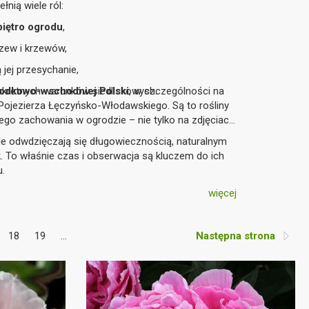
łnią wiele ról:
piętro ogrodu
,
rzew i krzewów,
ą jej przesychanie,
kretnych warunków siedliskowych.
odkowo-wschodniej Polski
, w szczególności na
Pojezierza Łęczyńsko-Włodawskiego. Są to rośliny
ego zachowania w ogrodzie – nie tylko na zdjęciach
ale odwdzięczają się długowiecznością, naturalnym
. To właśnie czas i obserwacja są kluczem do ich
u.
więcej
18
19
...
Następna strona