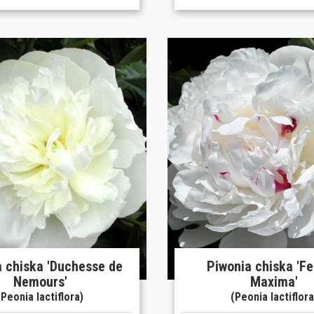
a chiska 'Duchesse de
Piwonia chiska 'Fe
Nemours'
Maxima'
(Peonia lactiflora)
(Peonia lactiflora