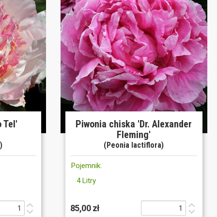
 Tel'
Piwonia chiska 'Dr. Alexander
Fleming'
)
(Peonia lactiflora)
Pojemnik:
4 Litry
85,00 zł