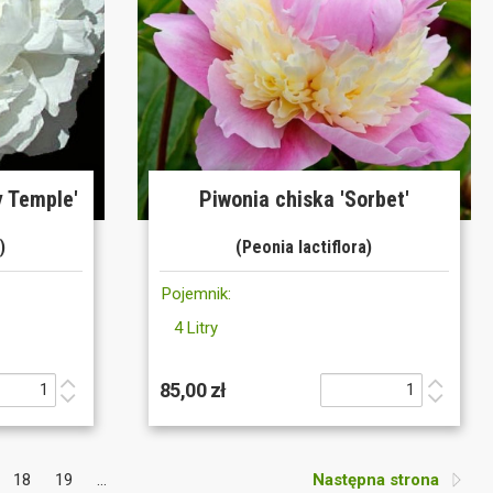
y Temple'
Piwonia chiska 'Sorbet'
)
(Peonia lactiflora)
Pojemnik:
4 Litry
85,00 zł
18
19
...
Następna strona