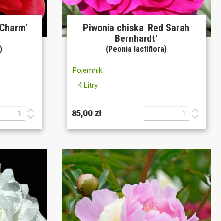
 Charm'
Piwonia chiska 'Red Sarah
Bernhardt'
)
(Peonia lactiflora)
Pojemnik:
4 Litry
85,00 zł