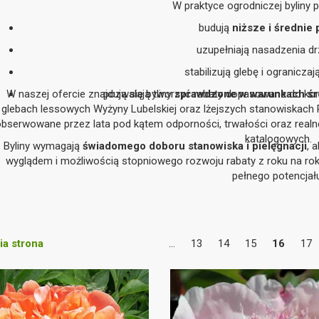
W praktyce ogrodniczej byliny pe
budują
niższe i średnie 
uzupełniają nasadzenia d
stabilizują glebę i ograniczaj
W naszej ofercie znajdują się byliny
pozwalają tworzyć rabaty dopasowane do kon
sprawdzone w warunkach śr
glebach lessowych Wyżyny Lubelskiej oraz lżejszych stanowiskach 
obserwowane przez lata pod kątem odporności, trwałości oraz realn
katalogowych.
Byliny wymagają
świadomego doboru stanowiska i pielęgnacji
, 
wyglądem i możliwością stopniowego rozwoju rabaty z roku na rok
pełnego potencjał
a strona
...
13
14
15
16
17