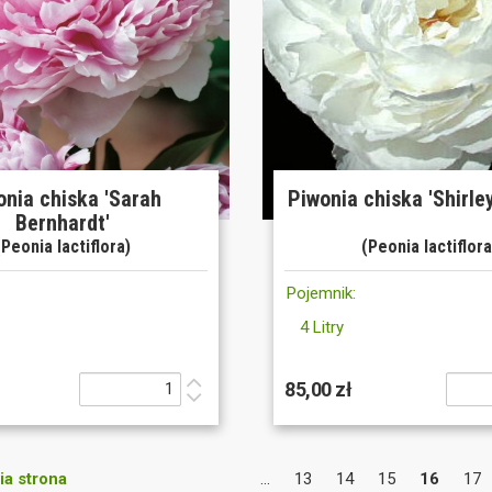
onia chiska 'Sarah
Piwonia chiska 'Shirle
Bernhardt'
(Peonia lactiflora)
(Peonia lactiflora
Pojemnik:
4 Litry
85,00 zł
a strona
...
13
14
15
16
17