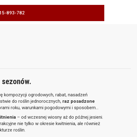
 515-893-782
ć sezonów.
wę kompozycji ogrodowych, rabat, nasadzeń
ństwie do roślin jednorocznych,
raz posadzone
 porami roku, warunkami pogodowymi i sposobem
itnienia
– od wczesnej wiosny aż do późnej jesieni.
kcyjne nie tylko w okresie kwitnienia, ale również
kturze roślin.