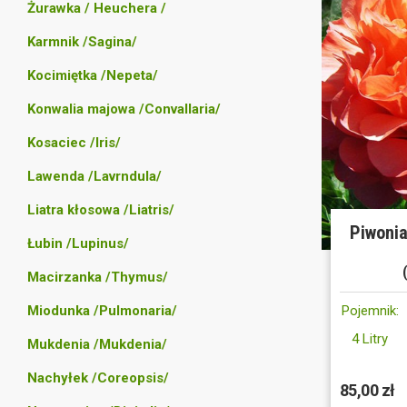
Żurawka / Heuchera /
Karmnik /Sagina/
Kocimiętka /Nepeta/
Konwalia majowa /Convallaria/
Kosaciec /Iris/
Lawenda /Lavrndula/
Liatra kłosowa /Liatris/
Piwonia
Łubin /Lupinus/
Macirzanka /Thymus/
Miodunka /Pulmonaria/
Pojemnik:
4 Litry
Mukdenia /Mukdenia/
Nachyłek /Coreopsis/
85,00 zł