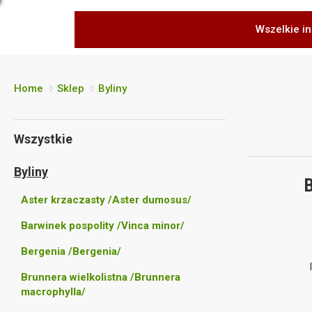
Wszelkie in
Home
Sklep
Byliny
Wszystkie
Byliny
B
Aster krzaczasty /Aster dumosus/
Barwinek pospolity /Vinca minor/
Bergenia /Bergenia/
Brunnera wielkolistna /Brunnera
macrophylla/