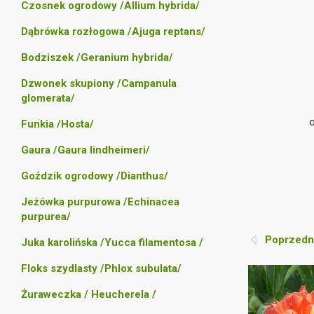
Czosnek ogrodowy /Allium hybrida/
Dąbrówka rozłogowa /Ajuga reptans/
Bodziszek /Geranium hybrida/
Dzwonek skupiony /Campanula
glomerata/
Funkia /Hosta/
Gaura /Gaura lindheimeri/
Goździk ogrodowy /Dianthus/
Jeżówka purpurowa /Echinacea
purpurea/
Poprzedni
Juka karolińska /Yucca filamentosa /
Floks szydlasty /Phlox subulata/
Żuraweczka / Heucherela /