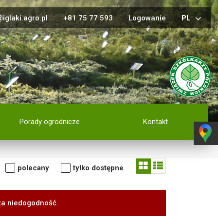
iglaki.agro.pl
+81 75 77 593
Logowanie
PL
Porady ogrodnicze
Kontakt
polecany
tylko dostępne
za niedogodność.