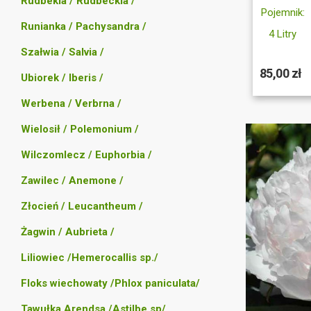
Rudbekia / Rudbeckia /
Pojemnik:
Runianka / Pachysandra /
4 Litry
Szałwia / Salvia /
85,00 zł
Ubiorek / Iberis /
Werbena / Verbrna /
Wielosił / Polemonium /
Wilczomlecz / Euphorbia /
Zawilec / Anemone /
Złocień / Leucantheum /
Żagwin / Aubrieta /
Liliowiec /Hemerocallis sp./
Floks wiechowaty /Phlox paniculata/
Tawułka Arendsa /Astilbe sp/