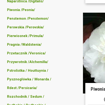
Naparstnica /Digitalis/
Piwonia /Peonia/
Penstemon /Penstemon/
Perowskia /Perovskia/
Pierwiosnek /Primula/
Pragnia /Waldstenia/
Przetacznik /Veronica/
Przywrotnik /Alchemilla/
Pstrolistka / Houttuynia /
Pysznogłówka / Monarda /
Rdest /Persicaria/
Piwoni
Rozchodnik / Sedum /