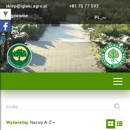
sklep@iglaki.agro.pl
+81 75 77 593
Logowanie
PL
Rozwi
nawig
Wyświetlaj:
Nazwy A-Z