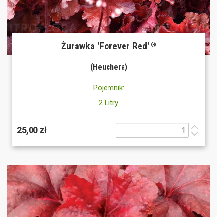
Żurawka 'Forever Red'
®
(Heuchera)
Pojemnik:
2 Litry
25,00 zł