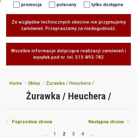
promocja
polecany
tylko dostępne
Ze względów technicznych obecnie nie przyjmujemy
zamówień. Przepraszamy za niedogodność.
Wszelkie informacje dotyczące realizacji zamówień i
wysyłek pod nr. tel. 515-893-782
Home
Sklep
Żurawka / Heuchera /
Żurawka / Heuchera /
Poprzednia strona
Następna strona
...
1
2
3
4
...