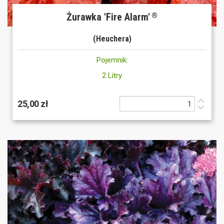
Żurawka 'Fire Alarm'
®
(Heuchera)
Pojemnik:
2 Litry
25,00 zł