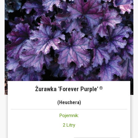
Żurawka 'Forever Purple'
®
(Heuchera)
Pojemnik:
2 Litry