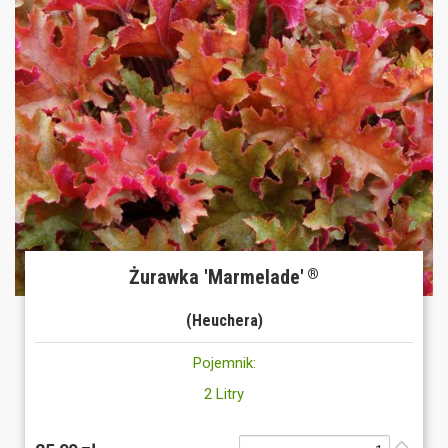
Żurawka 'Marmelade'
®
(Heuchera)
Pojemnik:
2 Litry