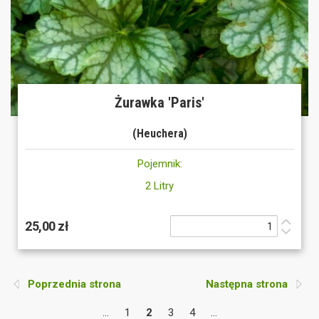
Żurawka 'Paris'
(Heuchera)
Pojemnik:
2 Litry
25,00 zł
Poprzednia strona
Następna strona
...
1
2
3
4
...