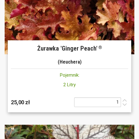
Żurawka 'Ginger Peach'
®
(Heuchera)
Pojemnik:
2 Litry
25,00 zł