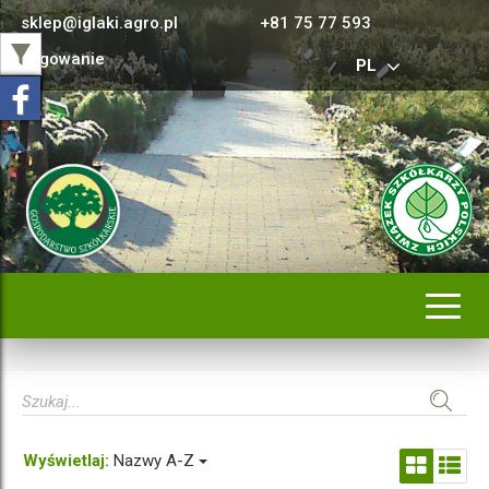
sklep@iglaki.agro.pl
+81 75 77 593
Logowanie
PL
Rozwi
nawig
Wyświetlaj:
Nazwy A-Z