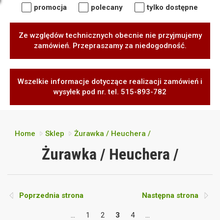
promocja
polecany
tylko dostępne
Ze względów technicznych obecnie nie przyjmujemy
zamówień. Przepraszamy za niedogodność.
Wszelkie informacje dotyczące realizacji zamówień i
wysyłek pod nr. tel. 515-893-782
Home
Sklep
Żurawka / Heuchera /
Żurawka / Heuchera /
Poprzednia strona
Następna strona
...
1
2
3
4
...