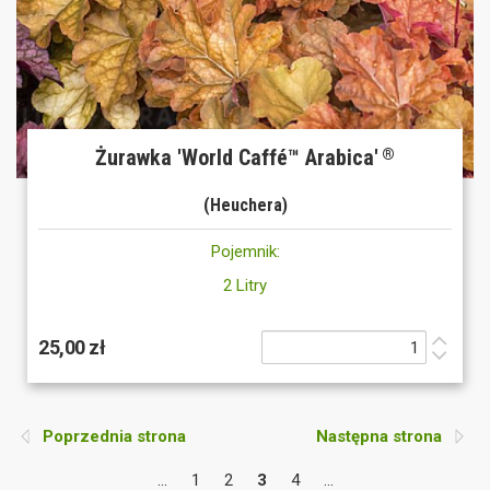
Żurawka 'World Caffé™ Arabica'
®
(Heuchera)
Pojemnik:
2 Litry
25,00 zł
Poprzednia strona
Następna strona
...
1
2
3
4
...