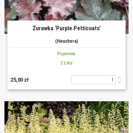
Żurawka 'Purple Petticoats'
(Heuchera)
Pojemnik:
2 Litry
25,00 zł