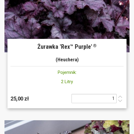
Żurawka 'Rex™ Purple'
®
(Heuchera)
Pojemnik:
2 Litry
25,00 zł