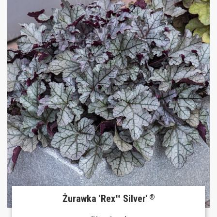
Żurawka 'Rex™ Silver'
®