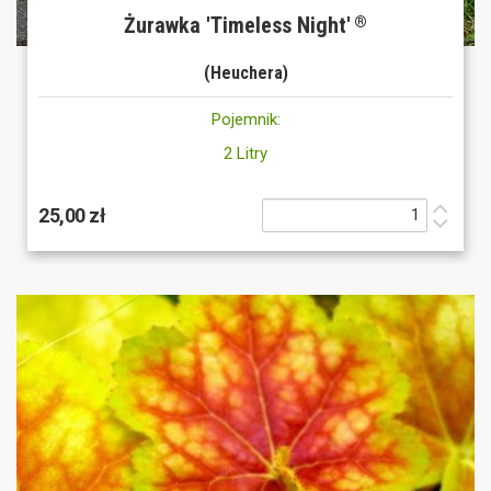
Żurawka 'Timeless Night'
®
(Heuchera)
Pojemnik:
2 Litry
25,00 zł