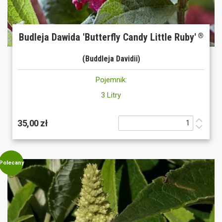
Budleja Dawida 'Butterfly Candy Little Ruby'
®
(Buddleja Davidii)
Pojemnik:
3 Litry
35,00 zł
Polecany