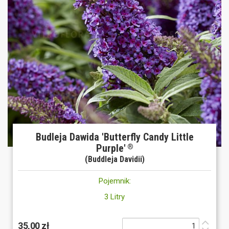
Budleja Dawida 'Butterfly Candy Little
Purple'
®
(Buddleja Davidii)
Pojemnik:
3 Litry
35,00 zł