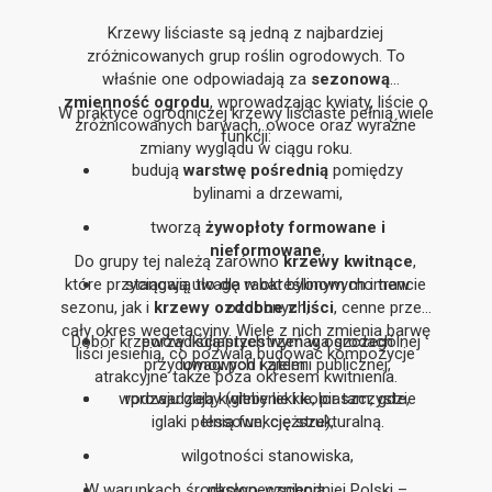
Krzewy liściaste są jedną z najbardziej
zróżnicowanych grup roślin ogrodowych. To
właśnie one odpowiadają za
sezonową
zmienność ogrodu
, wprowadzając kwiaty, liście o
W praktyce ogrodniczej krzewy liściaste pełnią wiele
zróżnicowanych barwach, owoce oraz wyraźne
funkcji:
zmiany wyglądu w ciągu roku.
budują
warstwę pośrednią
pomiędzy
bylinami a drzewami,
tworzą
żywopłoty formowane i
nieformowane
,
Do grupy tej należą zarówno
krzewy kwitnące
,
które przyciągają uwagę w określonym momencie
stanowią tło dla rabat bylinowych i traw
sezonu, jak i
krzewy ozdobne z liści
ozdobnych,
, cenne przez
cały okres wegetacyjny. Wiele z nich zmienia barwę
Dobór krzewów liściastych wymaga szczególnej
porządkują przestrzeń w ogrodach
liści jesienią, co pozwala budować kompozycje
przydomowych i zieleni publicznej,
uwagi pod kątem:
atrakcyjne także poza okresem kwitnienia.
wprowadzają kwitnienie i kolor tam, gdzie
rodzaju gleby (gleby lekkie, piaszczyste,
iglaki pełnią funkcję strukturalną.
lessowe, cięższe),
wilgotności stanowiska,
W warunkach środkowo-wschodniej Polski –
nasłonecznienia,