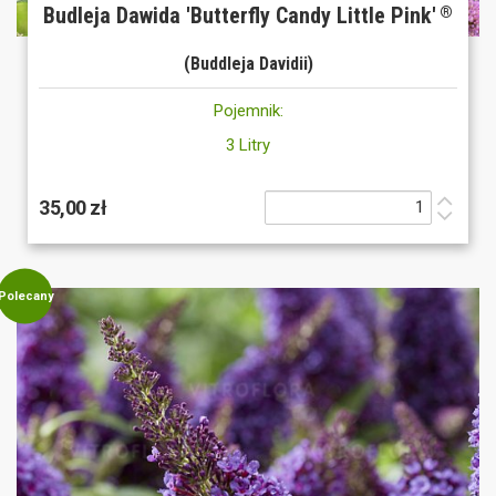
Budleja Dawida 'Butterfly Candy Little Pink'
®
(Buddleja Davidii)
Pojemnik:
3 Litry
35,00 zł
Polecany