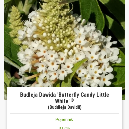
Budleja Dawida 'Butterfly Candy Little
White'
®
(Buddleja Davidii)
Pojemnik:
3 Litry