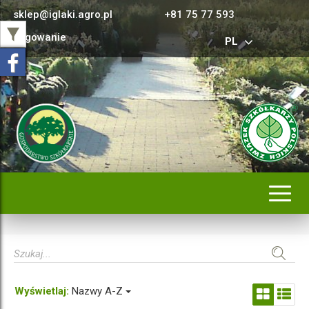
sklep@iglaki.agro.pl
+81 75 77 593
Logowanie
PL
Rozwi
nawig
Wyświetlaj:
Nazwy A-Z