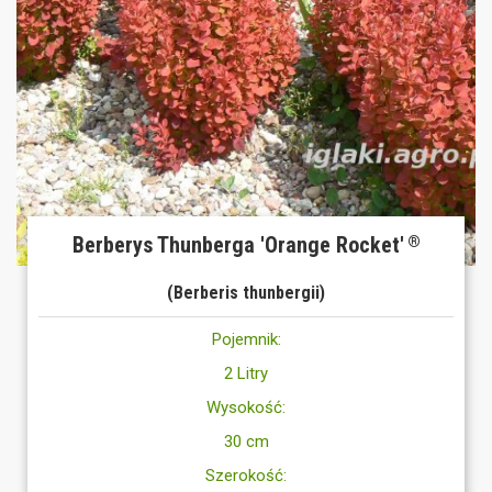
Berberys Thunberga 'Orange Rocket'
®
(Berberis thunbergii)
Pojemnik:
2 Litry
Wysokość:
30 cm
Szerokość: