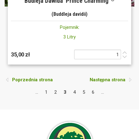
Budleja Dawida 'Prince Charming'
(Buddleja davidii)
Pojemnik:
3 Litry
35,00 zł
Poprzednia strona
Następna strona
...
1
2
3
4
5
6
...