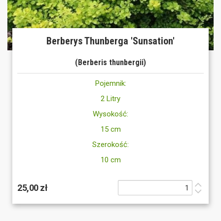
Berberys Thunberga 'Sunsation'
(Berberis thunbergii)
Pojemnik:
2 Litry
Wysokość:
15 cm
Szerokość:
10 cm
25,00 zł